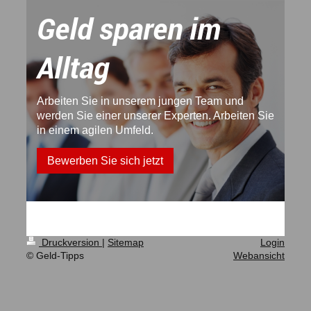
Geld sparen im
Alltag
Arbeiten Sie in unserem jungen Team und
werden Sie einer unserer Experten. Arbeiten Sie
in einem agilen Umfeld.
Bewerben Sie sich jetzt
Druckversion
|
Sitemap
Login
© Geld-Tipps
Webansicht