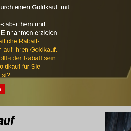
urch einen Goldkauf mit
es absichern und
g Einnahmen erzielen.
tliche Rabatt-
n auf Ihren Goldkauf.
llte der Rabatt sein
ldkauf für Sie
ist?
n
auf