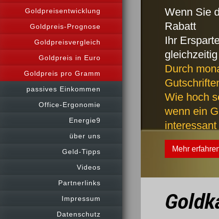
Wenn Sie d
Goldpreisentwicklung
Rabatt
Goldpreis-Prognose
Ihr Erspart
Goldpreisvergleich
gleichzeiti
Goldpreis in Euro
Durch mona
Goldpreis pro Gramm
Gutschrifte
passives Einkommen
Wie hoch so
Office-Ergonomie
wenn ein Go
Energie9
interessant 
über uns
Mehr erfahre
Geld-Tipps
Videos
Partnerlinks
Goldk
Impressum
Datenschutz