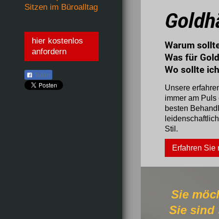
Sitzen im Büroalltag
Goldh
hier kostenlos
Warum sol
anfordern
Was für
Wo sol
Teilen
Unsere erfahre
immer am Puls d
besten Behand
leidenschaftlic
Stil.
Erfahren Sie
Sie
Sie sind 