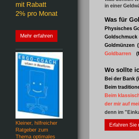
mit Rabatt
in einer Geld
2% pro Monat
Was für Gol
Physisches Go
Mehr erfahren
Goldschmuck (i
Goldmünzen (F
Goldbarren
(f
Wo sollte i
Bei der Bank (i
Beim tradition
Beim klassisc
der mir auf me
denn im "Einka
Kleiner, hilfreicher
Erfahren Sie
Ratgeber zum
Thema optimales