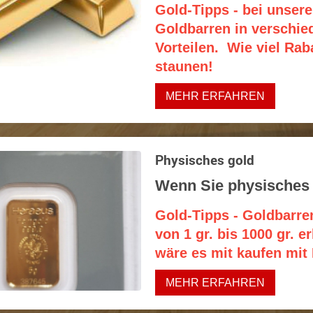
Gold-Tipps - bei unse
Goldbarren in verschi
Vorteilen. Wie viel Rab
staunen!
MEHR ERFAHREN
Physisches gold
Wenn Sie physisches 
Gold-Tipps - Goldbarre
von 1 gr. bis 1000 gr. e
wäre es mit kaufen mit
MEHR ERFAHREN