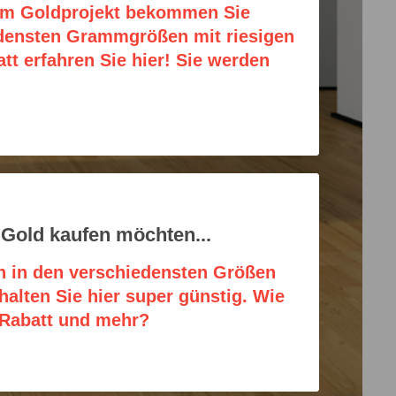
rem Goldprojekt bekommen Sie
edensten Grammgrößen mit riesigen
att erfahren Sie hier! Sie werden
Gold kaufen möchten...
n in den verschiedensten Größen
rhalten Sie hier super günstig. Wie
 Rabatt und mehr?