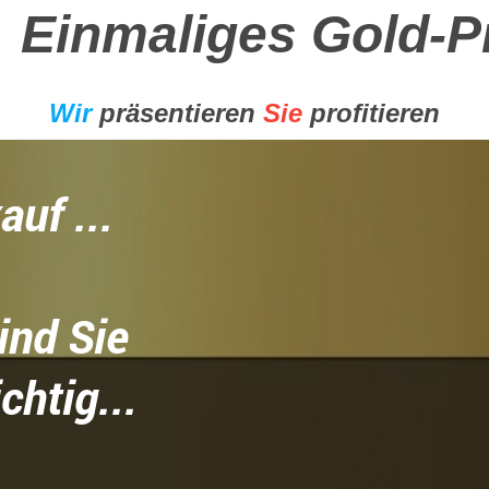
nmaliges Gol
Wir
präsentieren
Sie
profitieren
dkauf ...
sind Sie
richtig...