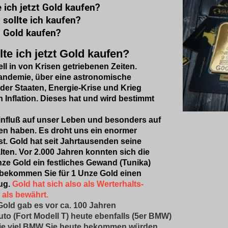
lte ich jetzt Gold kaufen?
 Gold sollte ich kaufen?
lte ich Gold kaufen?
te ich jetzt Gold kaufen?
ell in von Krisen getriebenen Zeiten.
ndemie, über eine astronomische
der Staaten, Energie-Krise und Krieg
n Inflation. Dieses hat und wird bestimmt
influß auf unser Leben und besonders auf
en haben. Es droht uns ein enormer
st. Gold hat seit Jahrtausenden seine
lten. Vor 2.000 Jahren konnten sich die
ze Gold ein festliches Gewand (Tunika)
 bekommen Sie für 1 Unze Gold einen
zug.
Gold hat sich also als Werterhalts-
 als bewährt.
old gab es vor ca. 100 Jahren
to (Fort Modell T) heute ebenfalls (5er BMW)
ie viel BMW Sie heute bekommen würden