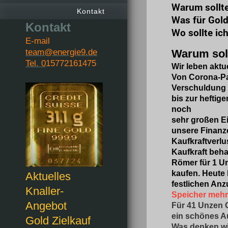
Warum sol
Kontakt
Was für
Kontakt
Wo sol
E-mail
team@energie9.de
Warum soll
Tel. 0
15772161475
Wir leben aktu
Von Corona-Pa
Verschuldung 
bis zur heftige
noch
sehr großen E
unsere Finanz
Kaufkraftverlu
Kaufkraft beha
Römer für 1 Un
kaufen. Heute
Aktuelles
festlichen An
Knaller-
Speicher mehr
Angebot
Für 41 Unzen G
ein schönes Au
Gold Zielkauf
Was denken w