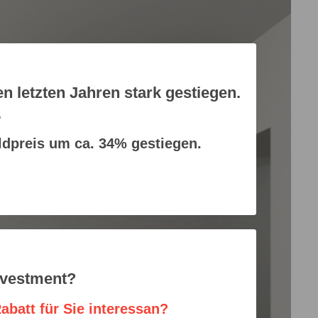
en letzten Jahren stark gestiegen.
.
ldpreis um ca. 34% gestiegen.
nvestment?
abatt für Sie interessan?