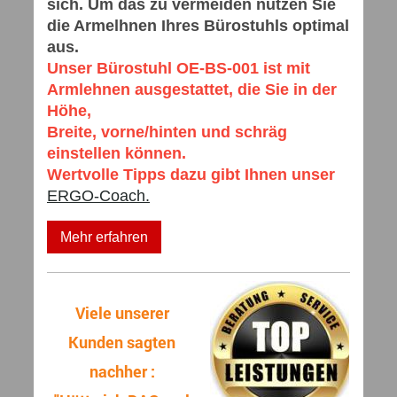
sich. Um das zu vermeiden nutzen Sie
die Armelhnen Ihres Bürostuhls optimal
aus.
Unser Bürostuhl OE-BS-001 ist mit
Armlehnen ausgestattet, die Sie in der
Höhe,
Breite, vorne/hinten und schräg
einstellen können.
Wertvolle Tipps dazu gibt Ihnen unser
ERGO-Coach.
Mehr erfahren
Viele unserer
Kunden sagten
nachher :