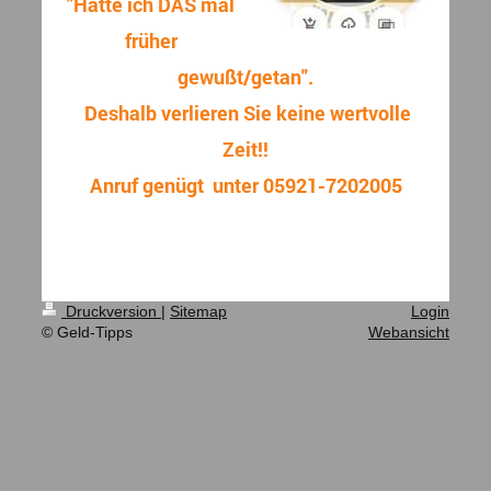
"Hätte ich DAS mal
früher
gewußt/getan".
Deshalb verlieren Sie keine wertvolle
Zeit!!
Anruf genügt unter 05921-7202005
Druckversion
|
Sitemap
Login
© Geld-Tipps
Webansicht