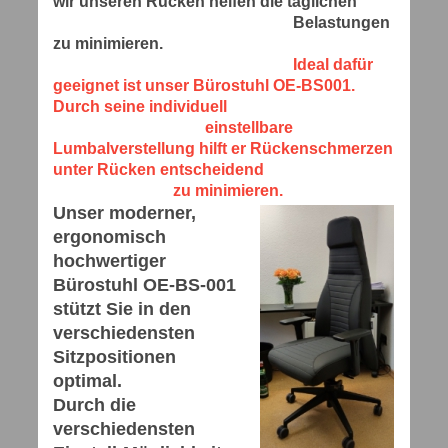
wir unseren Rücken helfen die täglichen
Belastungen
zu minimieren.
Ideal dafür
geeignet ist unser Bürostuhl OE-BS001.
Durch seine individuell
einstellbare
Lumbalverstellung hilft er Rückenschmerzen
unter Rücken entscheidend
zu minimieren.
Unser moderner,
ergonomisch
hochwertiger
Bürostuhl OE-BS-001
stützt Sie in den
verschiedensten
Sitzpositionen
optimal.
Durch die
verschiedensten